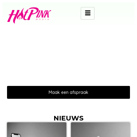
Het grootste social
netwerk van Nederland
Wij zorgen ervoor dat jouw merk
gezien wordt.
Maak een afspraak
NIEUWS