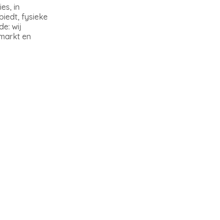
es, in
iedt, fysieke
e: wij
markt en