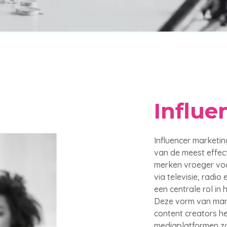
Influe
Influencer marketin
van de meest effec
merken vroeger voo
via televisie, radi
een centrale rol in
Deze vorm van mark
content creators h
mediaplatformen zo