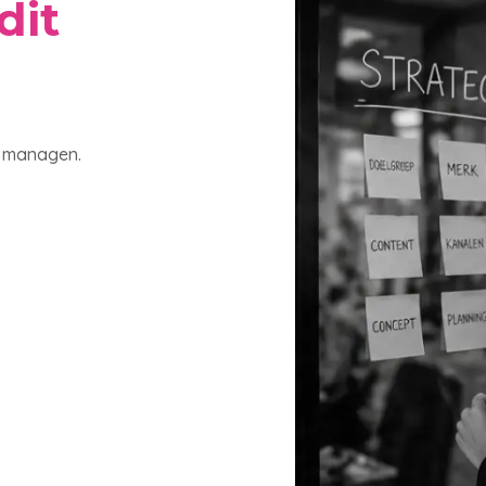
dit
e managen.